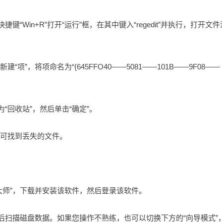
键“Win+R”打开“运行”框，在其中键入“regedit”并执行，打开文
建“项”，将项命名为“{645FFO40——5081——101B——9F08——
为“回收站”，然后单击“确定”。
即可找到丢失的文件。
复大师”，下载并安装该软件，然后登录该软件。
然后扫描磁盘数据。如果您操作不熟练，也可以切换下方的“向导模式”