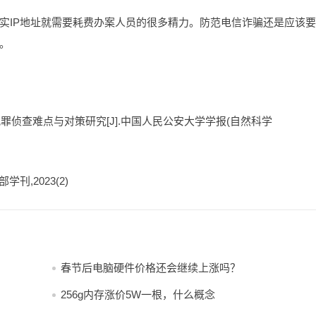
实IP地址就需要耗费办案人员的很多精力。防范电信诈骗还是应该
。
骗犯罪侦查难点与对策研究[J].中国人民公安大学学报(自然科学
刊,2023(2)
春节后电脑硬件价格还会继续上涨吗？
256g内存涨价5W一根，什么概念