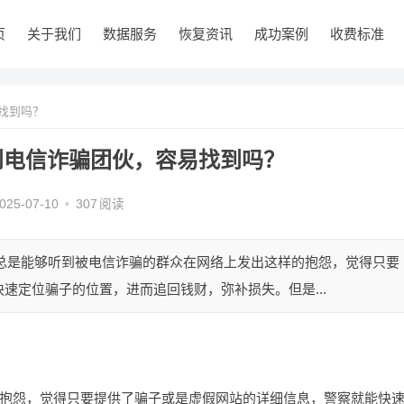
页
关于我们
数据服务
恢复资讯
成功案例
收费标准
找到吗？
到电信诈骗团伙，容易找到吗？
025-07-10
•
307
阅读
 总是能够听到被电信诈骗的群众在网络上发出这样的抱怨，觉得只要
速定位骗子的位置，进而追回钱财，弥补损失。但是...
抱怨，觉得只要提供了骗子或是虚假网站的详细信息，警察就能快