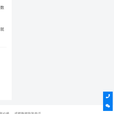
的数
率就
复价格
成都数据恢复电话