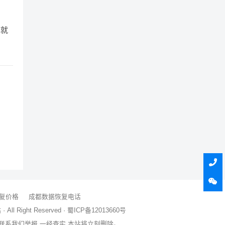
率就
复价格
成都数据恢复电话
All Right Reserved ·
蜀ICP备12013660号
联系我们举报,一经查实,本站将立刻删除。