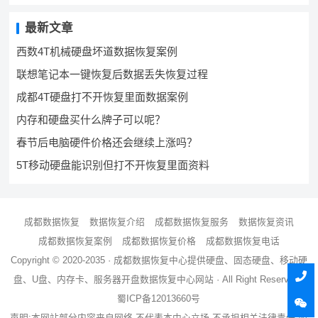
最新文章
西数4T机械硬盘坏道数据恢复案例
联想笔记本一键恢复后数据丢失恢复过程
成都4T硬盘打不开恢复里面数据案例
内存和硬盘买什么牌子可以呢？
春节后电脑硬件价格还会继续上涨吗？
5T移动硬盘能识别但打不开恢复里面资料
成都数据恢复
数据恢复介绍
成都数据恢复服务
数据恢复资讯
成都数据恢复案例
成都数据恢复价格
成都数据恢复电话
Copyright © 2020-2035 ·
成都数据恢复中心
提供硬盘、固态硬盘、移动硬
盘、U盘、内存卡、服务器
开盘数据恢复
中心网站 · All Right Reserved ·
蜀ICP备12013660号
声明:本网站部分内容来自网络,不代表本中心立场,不承担相关法律责任,如