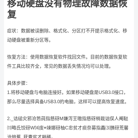
移动硬盘没有物理故障数据恢
复
症状：数据被误删除、格式化、分区打不开提示格式化、移
动硬盘被重新分区等。
恢复方法：使用数据恢复软件找回文件。目前的数据恢复软
件工具比较齐全，常见的数据丢失情况均可以处理。
具体步骤：
1.将移动硬盘与电脑连接好。如果移动硬盘是USB3.0接口，
那么尽量选择具备USB3.0的电脑，这样可以提高恢复速度。
2._诘缒灾邪沧笆莼指慈砑M嫌泻芏嗷指慈砑梢栽诎俣人阉鞑
⑾略氐饺砑W⒁庋≡竦娜砑柚С忠贫才痰奈募指矗⑶胰砑荒馨
沧暗蕉_莸囊贫才躺稀。