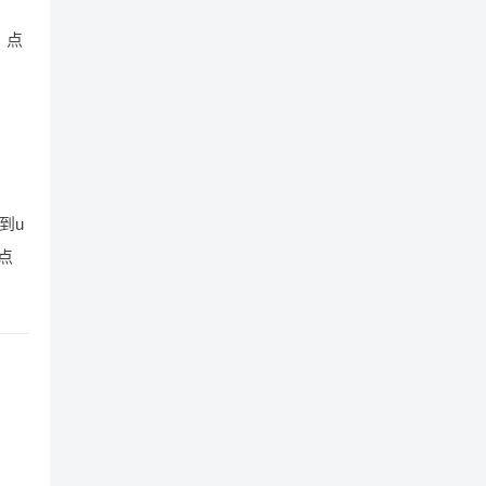
，点
到u
点